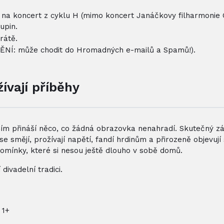
ón na koncert z cyklu H (mimo koncert Janáčkovy filharmonie
upin.
rátě.
NÍ: může chodit do Hromadných e-mailů a Spamů!).
ívají příběhy
ím přináší něco, co žádná obrazovka nenahradí. Skutečný zá
 se smějí, prožívají napětí, fandí hrdinům a přirozeně objevují
zpomínky, které si nesou ještě dlouho v sobě domů.
divadelní tradici.
 1+