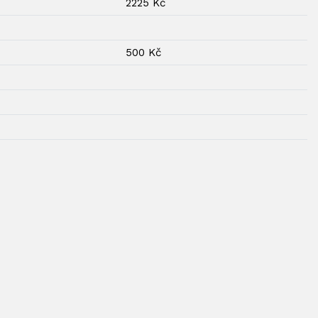
2225 Kč
t)
500 Kč