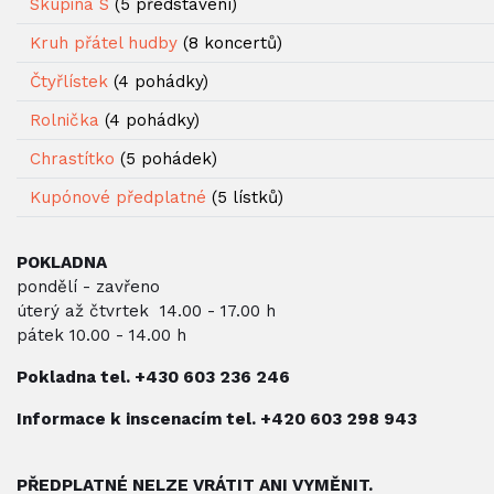
Skupina S
(5 představení)
Kruh přátel hudby
(8 koncertů)
Čtyřlístek
(4 pohádky)
Rolnička
(4 pohádky)
Chrastítko
(5 pohádek)
Kupónové předplatné
(5 lístků)
POKLADNA
pondělí - zavřeno
úterý až čtvrtek 14.00 - 17.00 h
pátek 10.00 - 14.00 h
Pokladna tel. +430
603 236 246
Informace k inscenacím tel.
+420 603 298 943
PŘEDPLATNÉ NELZE VRÁTIT ANI VYMĚNIT.