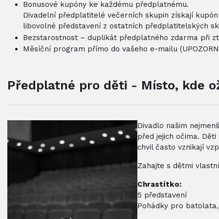
Bonusové kupóny ke každému předplatnému.
Divadelní předplatitelé večerních skupin získají kup
libovolné představení z ostatních předplatitelských sk
Bezstarostnost – duplikát předplatného zdarma při zt
Měsíční program přímo do vašeho e-mailu (UPOZORNĚ
Předplatné pro děti - Místo, kde ož
Divadlo našim nejmenš
před jejich očima. Děti
chvil často vznikají v
Zahajte s dětmi vlastní 
Chrastítko:
5 představení
Pohádky pro batolata,