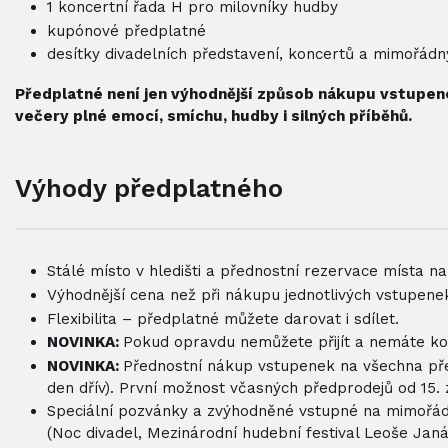
1 koncertní řada H pro milovníky hudby
kupónové předplatné
desítky divadelních představení, koncertů a mimořádn
Předplatné není jen výhodnější způsob nákupu vstupenek
večery plné emocí, smíchu, hudby i silných příběhů.
Výhody předplatného
Stálé místo v hledišti a přednostní rezervace místa na
Výhodnější cena než při nákupu jednotlivých vstupene
Flexibilita – předplatné můžete darovat i sdílet.
NOVINKA:
Pokud opravdu nemůžete přijít a nemáte kom
NOVINKA:
Přednostní nákup vstupenek na všechna před
den dřív). První možnost včasných předprodejů od 15. 
Speciální pozvánky a zvýhodněné vstupné na mimořád
(Noc divadel, Mezinárodní hudební festival Leoše Janá