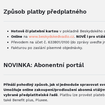
Způsob platby předplatného
Hotově či platební kartou
v pokladně Beskydského d
Online
na
www.beskydskedivadlo.cz
.
NOVĚ i pro stál
Převodem na účet č. 633801/0100 (do zprávy uveďte jm
Fakturou po zaslání písemné objednávky.
NOVINKA: Abonentní portál
Přináší pohodlný způsob, jak si jednoduše spravovat sv
Umožňuje online zakoupení/prodloužení abonmá stálým 
vybrané předplatitelské řadě
. Platbu lze provést plate
také Benefit plus, Pluxee.