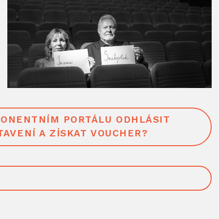
BONENTNÍM PORTÁLU ODHLÁSIT
TAVENÍ A ZÍSKAT VOUCHER?