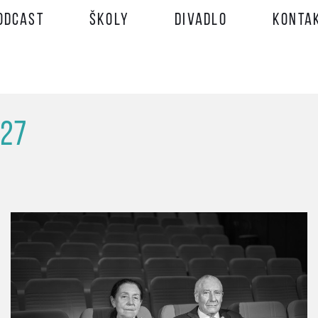
odcast
Školy
Divadlo
Konta
027