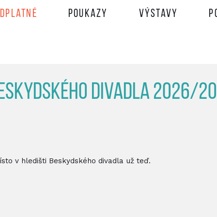
edplatné
Poukazy
Výstavy
P
Beskydského divadla 2026/2
sto v hledišti Beskydského divadla už teď.