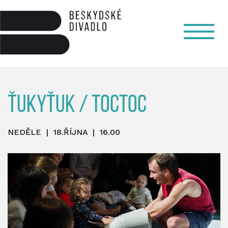
ŤukyŤuk / TocToc
NEDĚLE | 18.ŘÍJNA | 16.00