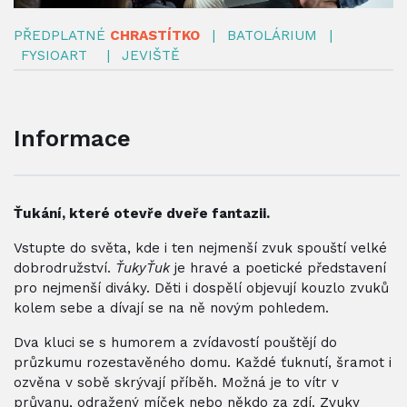
PŘEDPLATNÉ
CHRASTÍTKO
|
BATOLÁRIUM
|
FYSIOART
|
JEVIŠTĚ
Informace
Ťukání, které otevře dveře fantazii.
Vstupte do světa, kde i ten nejmenší zvuk spouští velké
dobrodružství.
ŤukyŤuk
je hravé a poetické představení
pro nejmenší diváky. Děti i dospělí objevují kouzlo zvuků
kolem sebe a dívají se na ně novým pohledem.
Dva kluci se s humorem a zvídavostí pouštějí do
průzkumu rozestavěného domu. Každé ťuknutí, šramot i
ozvěna v sobě skrývají příběh. Možná je to vítr v
průvanu, odražený míček nebo někdo za zdí. Zvuky