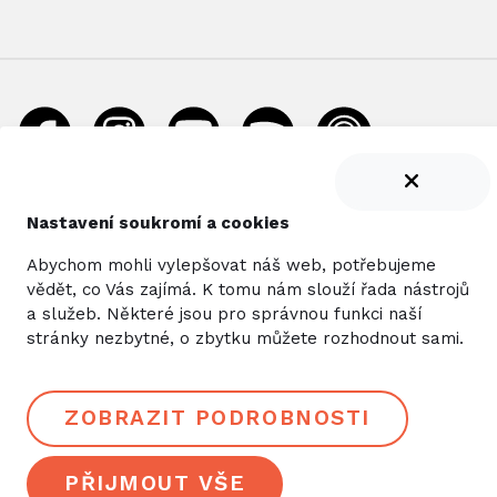
NEWSLETTER
Nastavení soukromí a cookies
Abychom mohli vylepšovat náš web, potřebujeme
vědět, co Vás zajímá. K tomu nám slouží řada nástrojů
a služeb. Některé jsou pro správnou funkci naší
ODESLAT
stránky nezbytné, o zbytku můžete rozhodnout sami.
ZOBRAZIT PODROBNOSTI
Chráněno službou
reCAPTCHA
Ochrana soukromí
and
Smluvní
podmínky
.
©
2026 BD
PŘIJMOUT VŠE